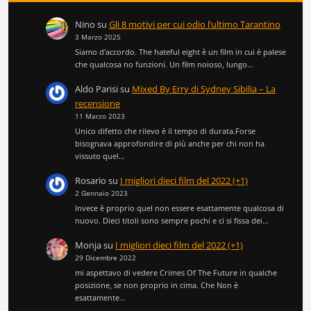
Nino
su
Gli 8 motivi per cui odio l’ultimo Tarantino
3 Marzo 2025
Siamo d'accordo. The hateful eight è un film in cui è palese
che qualcosa no funzioni. Un film noioso, lungo…
Aldo Parisi
su
Mixed By Erry di Sydney Sibilia – La
recensione
11 Marzo 2023
Unico difetto che rilevo è il tempo di durata.Forse
bisognava approfondire di più anche per chi non ha
vissuto quel…
Rosario
su
I migliori dieci film del 2022 (+1)
2 Gennaio 2023
Invece è proprio quel non essere esattamente qualcosa di
nuovo. Dieci titoli sono sempre pochi e ci si fissa dei…
Monja
su
I migliori dieci film del 2022 (+1)
29 Dicembre 2022
mi aspettavo di vedere Crimes Of The Future in qualche
posizione, se non proprio in cima. Che Non è
esattamente…