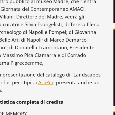
ntro pubblico al museo Madre, che rientra
ella Giornata del Contemporaneo AMACI.
liani, Direttore del Madre, vedrà gli
la curatrice Silvia Evangelisti; di Teresa Elena
cheologo di Napoli e Pompei; di Giovanna
Belle Arti di Napoli; di Marco Demarco,
rno”; di Donatella Tramontano, Presidente
to Massimo Pica Ciamarra e di Corrado
inema Pigrecoemme,
a presentazione del catalogo di “Landscapes
he, per i tipi di
Arte’m
, presenta anche un
a.
tistica completa di credits
 OF MEMORY