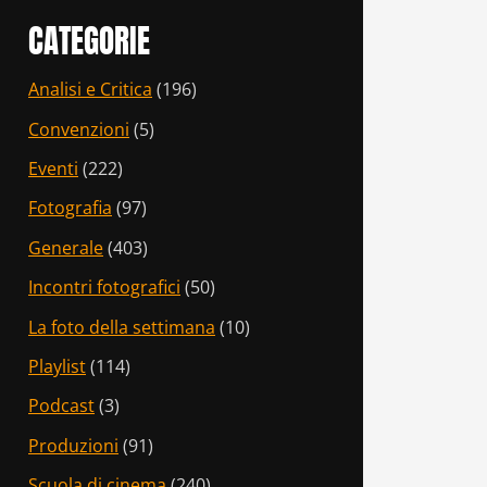
CATEGORIE
Analisi e Critica
(196)
Convenzioni
(5)
Eventi
(222)
Fotografia
(97)
Generale
(403)
Incontri fotografici
(50)
La foto della settimana
(10)
Playlist
(114)
Podcast
(3)
Produzioni
(91)
Scuola di cinema
(240)