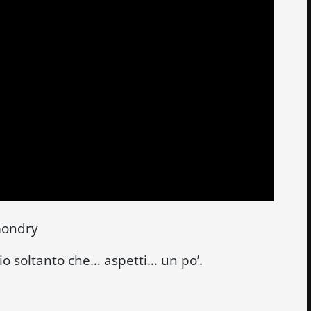
Gondry
lio soltanto che… aspetti… un po’.