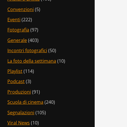
Convenzioni
(5)
Eventi
(222)
Fotografia
(97)
Generale
(403)
Incontri fotografici
(50)
La foto della settimana
(10)
Playlist
(114)
Podcast
(3)
Produzioni
(91)
Scuola di cinema
(240)
Segnalazioni
(105)
Viral News
(10)