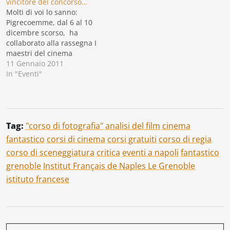
poco elegante dirselo da
vincitore del concorso…
soli,…
Molti di voi lo sanno:
Pigrecoemme, dal 6 al 10
dicembre scorso, ha
collaborato alla rassegna I
maestri del cinema
francese – un ciclo di film
11 Gennaio 2011
sul fantastico a cura
In "Eventi"
dell’Institut Français de
Naples Le Grenoble - che
ha riscosso una grande
successo. Nell'occasione la
Tag:
"corso di fotografia"
analisi del film
cinema
nostra Scuola di cinema
aveva…
fantastico
corsi di cinema
corsi gratuiti
corso di regia
corso di sceneggiatura
critica
eventi a napoli
fantastico
grenoble
Institut Français de Naples Le Grenoble
istituto francese
Navigazione