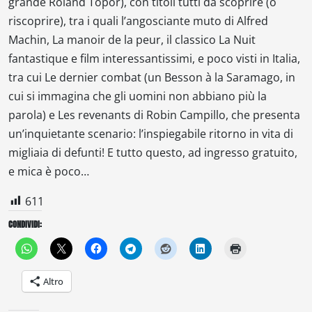
grande Roland Topor), con titoli tutti da scoprire (o
riscoprire), tra i quali l’angosciante muto di Alfred
Machin,
La manoir de la peur
, il classico
La Nuit
fantastique
e film interessantissimi, e poco visti in Italia,
tra cui
Le dernier combat
(un Besson
à la
Saramago, in
cui si immagina che gli uomini non abbiano più la
parola) e
Les revenants
di Robin Campillo, che presenta
un’inquietante scenario: l’inspiegabile ritorno in vita di
migliaia di defunti! E tutto questo, ad ingresso gratuito,
e mica è poco…
611
CONDIVIDI:
Altro