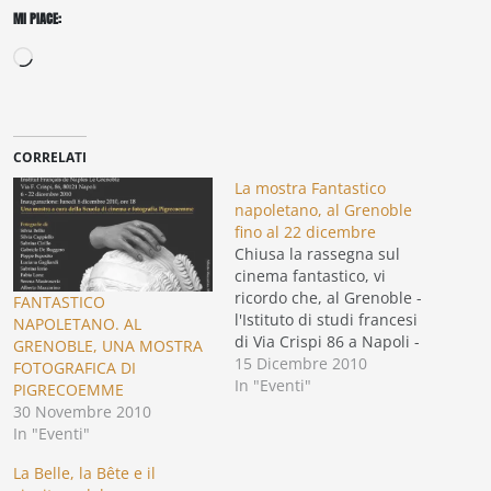
MI PIACE:
Caricamento
in
corso…
CORRELATI
La mostra Fantastico
napoletano, al Grenoble
fino al 22 dicembre
Chiusa la rassegna sul
cinema fantastico, vi
ricordo che, al Grenoble -
FANTASTICO
l'Istituto di studi francesi
NAPOLETANO. AL
di Via Crispi 86 a Napoli -
GRENOBLE, UNA MOSTRA
la mostra fotografica
15 Dicembre 2010
FOTOGRAFICA DI
"Fantastico napoletano"
In "Eventi"
PIGRECOEMME
può essere visitata fino al
30 Novembre 2010
prossimo 22 dicembre (dal
In "Eventi"
lunedì al venerdì, 9-13,30
e 15-18,30). Sarà pure
La Belle, la Bête e il