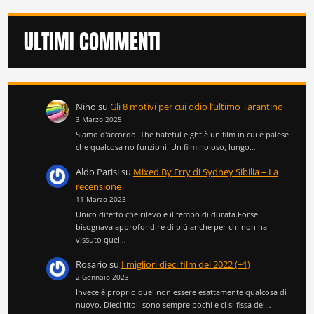
ULTIMI COMMENTI
Nino
su
Gli 8 motivi per cui odio l’ultimo Tarantino
3 Marzo 2025
Siamo d'accordo. The hateful eight è un film in cui è palese
che qualcosa no funzioni. Un film noioso, lungo…
Aldo Parisi
su
Mixed By Erry di Sydney Sibilia – La
recensione
11 Marzo 2023
Unico difetto che rilevo è il tempo di durata.Forse
bisognava approfondire di più anche per chi non ha
vissuto quel…
Rosario
su
I migliori dieci film del 2022 (+1)
2 Gennaio 2023
Invece è proprio quel non essere esattamente qualcosa di
nuovo. Dieci titoli sono sempre pochi e ci si fissa dei…