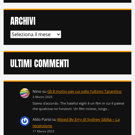
ARCHIVI
ARCHIVI
ULTIMI COMMENTI
Nino
su
Gli 8 motivi per cui odio l’ultimo Tarantino
3 Marzo 2025
Siamo d'accordo. The hateful eight è un film in cui è palese
che qualcosa no funzioni. Un film noioso, lungo…
Aldo Parisi
su
Mixed By Erry di Sydney Sibilia – La
recensione
11 Marzo 2023