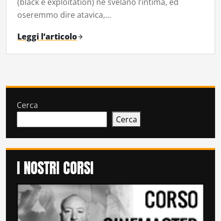
(black e exploitation) ne svelano l’intima, ed
oseremmo dire atavica,…
Leggi l’articolo
Cerca
Cerca
I NOSTRI CORSI