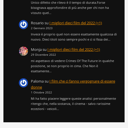
Unico difetto che rilevo è il tempo di durata.Forse
bisognava approfondire di più anche per chi non ha
vissuto quel…
Rosario
su
I migliori dieci film del 2022 (+1)
2 Gennaio 2023
Invece è proprio quel non essere esattamente qualcosa di
nuovo. Dieci titoli sono sempre pochi e ci si fissa dei…
Monja
su
I migliori dieci film del 2022 (+1)
29 Dicembre 2022
mi aspettavo di vedere Crimes Of The Future in qualche
posizione, se non proprio in cima. Che Non è
esattamente…
Paloma
su
I film che ci fanno vergognare di essere
donne
1 Ottobre 2022
Mi ha fatto piacere leggere queste analisi: personalmente
ritengo che, nella sostanza, il cinema - salvo rarissime
eccezioni - veicoli…