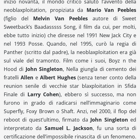
inizio novanta, il mondo critico salutò l’avvento della
neoblaxploitation
, propiziata da
Mario Van Peebles
(figlio del
Melvin Van Peebles
autore di
Sweet
Sweetback’s Baadasssss Song
, il film da cui, per molti,
ebbe tutto inizio) che diresse nel 1991
New Jack City
e
nel 1993
Posse
. Quando, nel 1995, curò la regia di
Panther
(scritto dal padre), la
neoblaxploitation
era già
sul viale del tramonto. Film come i suoi,
Boyz n the
Hood
di
John Singleton
,
Nella giungla di cemento
dei
fratelli
Allen
e
Albert Hughes
(senza tener conto della
reunion
senile di vecchie star
blaxploitation
in
Sfida
Finale
di
Larry Cohen
), ebbero sì successo, ma non
furono in grado di radicarsi nell’immaginario come
Superfly
,
Foxy Brown
o
Shaft
. Anzi, nel 2000, il flop del
reboot di quest’ultimo, firmato da
John Singleton
ed
interpretato da
Samuel L. Jackson
, fu una sorta di
certificazione dell’impossibile rinascita di un fenomeno.