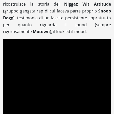
ricostruisce la storia dei
Niggaz
Wit Attitude
(gruppo
gangsta rap
di cui faceva parte proprio
Snoop
Dogg
). testimonia di un lascito persistente soprattutto
per quanto riguarda il
sound
(sempre
rigorosamente
Motown
), il look ed il
mood
.