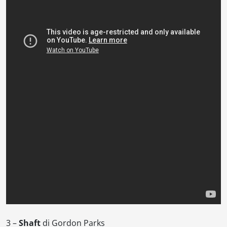
3 –
Shaft
di
Gordon Parks