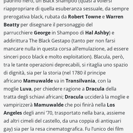
padrino nero
, un
Black Shampoo
(quasi a volersi
riappropriare di quella esuberanza sessuale, da sempre
prerogativa black, rubata da
Robert Towne
e
Warren
Beatty
per disegnare il personaggio del
parrucchiere
George
in
Shampoo
di
Hal Ashby
) e
addirittura
The Black Gestapo
(tanto per non farsi
mancare nulla in questa corsa all’emulazione, ad essere
sinceri poco
black
e molto
exploitation
).
Blacula
, però,
tra le tante operazioni deprecabili, si ritaglia uno spazio
di dignità, sia per la storia (nel 1780 il principe
africano
Mamuwalde
va in
Transilvania
, con la
moglie
Luva
, per chiedere ragione a
Dracula
della
tratta degli schiavi africani;
Dracula
ucciderà la moglie e
vampirizzerà
Mamuwalde
che poi finirà nella
Los
Angeles
degli anni ’70, trasportato nella bara, assieme
ad altri cimeli del castello, da una coppia di antiquari
gay) sia per la resa cinematografica. Fu l’unico dei film