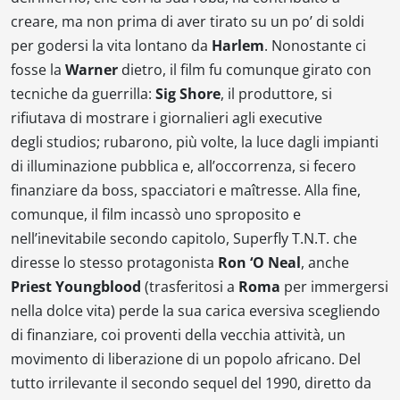
creare, ma non prima di aver tirato su un po’ di soldi
per godersi la vita lontano da
Harlem
. Nonostante ci
fosse la
Warner
dietro, il film fu comunque girato con
tecniche da
guerrilla
:
Sig Shore
, il produttore, si
rifiutava di mostrare i giornalieri agli
executive
degli
studios
; rubarono, più volte, la luce dagli impianti
di illuminazione pubblica e, all’occorrenza, si fecero
finanziare da boss, spacciatori e maîtresse. Alla fine,
comunque, il film incassò uno sproposito e
nell’inevitabile secondo capitolo,
Superfly T.N.T.
che
diresse lo stesso protagonista
Ron ‘O Neal
, anche
Priest Youngblood
(trasferitosi a
Roma
per immergersi
nella dolce vita) perde la sua carica eversiva scegliendo
di finanziare, coi proventi della vecchia attività, un
movimento di liberazione di un popolo africano. Del
tutto irrilevante il secondo sequel del 1990, diretto da