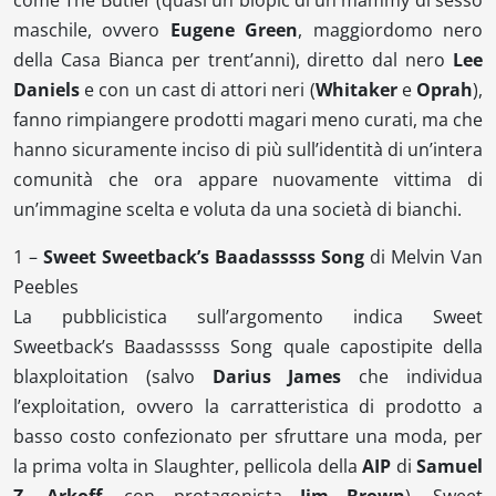
maschile, ovvero
Eugene Green
, maggiordomo nero
della Casa Bianca per trent’anni), diretto dal nero
Lee
Daniels
e con un cast di attori neri (
Whitaker
e
Oprah
),
fanno rimpiangere prodotti magari meno curati, ma che
hanno sicuramente inciso di più sull’identità di un’intera
comunità che ora appare nuovamente vittima di
un’immagine scelta e voluta da una società di bianchi.
1 –
Sweet Sweetback’s Baadasssss Song
di
Melvin Van
Peebles
La pubblicistica sull’argomento indica
Sweet
Sweetback’s Baadasssss Song
quale capostipite della
blaxploitation
(salvo
Darius James
che individua
l’
exploitation
, ovvero la carratteristica di prodotto a
basso costo confezionato per sfruttare una moda, per
la prima volta in
Slaughter
, pellicola della
AIP
di
Samuel
Z. Arkoff
, con protagonista
Jim Brown
).
Sweet