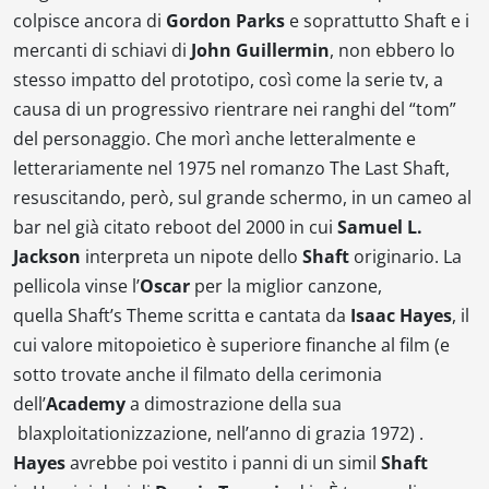
colpisce ancora
di
Gordon Parks
e soprattutto
Shaft e i
mercanti di schiavi
di
John Guillermin
, non ebbero lo
stesso impatto del prototipo, così come la serie tv, a
causa di un progressivo rientrare nei ranghi del “
tom
”
del personaggio. Che morì anche letteralmente e
letterariamente nel 1975 nel romanzo
The Last Shaft
,
resuscitando, però, sul grande schermo, in un cameo al
bar nel già citato
reboot
del 2000 in cui
Samuel L.
Jackson
interpreta un nipote dello
Shaft
originario. La
pellicola vinse l’
Oscar
per la miglior canzone,
quella
Shaft’s Theme
scritta e cantata da
Isaac Hayes
, il
cui valore mitopoietico è superiore finanche al film (e
sotto trovate anche il filmato della cerimonia
dell’
Academy
a dimostrazione della sua
blaxploitationizzazione
, nell’anno di grazia 1972) .
Hayes
avrebbe poi vestito i panni di un
simil
Shaft