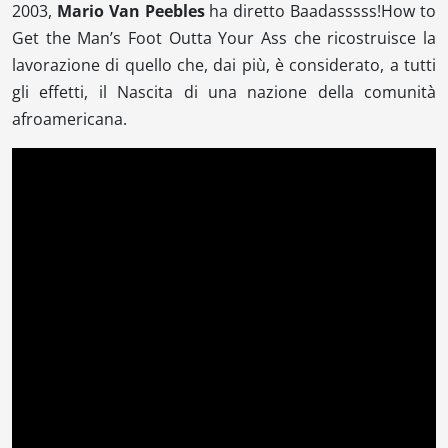
2003,
Mario Van Peebles
ha diretto
Baadasssss!How to
Get the Man’s Foot Outta Your Ass
che ricostruisce la
lavorazione di quello che, dai più, è considerato, a tutti
gli effetti, il
Nascita di una nazione
della comunità
afroamericana.