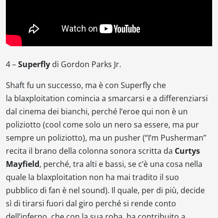
4 –
Superfly
di
Gordon Parks Jr.
Shaft
fu un successo, ma è con
Superfly
che
la
blaxploitation
comincia a smarcarsi e a differenziarsi
dal cinema dei bianchi, perché l’eroe qui non è un
poliziotto (cool come solo un nero sa essere, ma pur
sempre un poliziotto), ma un
pusher
(“
I’m Pusherman
”
recita il brano della colonna sonora scritta da
Curtys
Mayfield
, perché, tra alti e bassi, se c’è una cosa nella
quale la
blaxploitation
non ha mai tradito il suo
pubblico di fan è nel
sound
). Il quale, per di più, decide
sì di tirarsi fuori dal giro perché si rende conto
dell’inferno, che con la sua roba, ha contribuito a