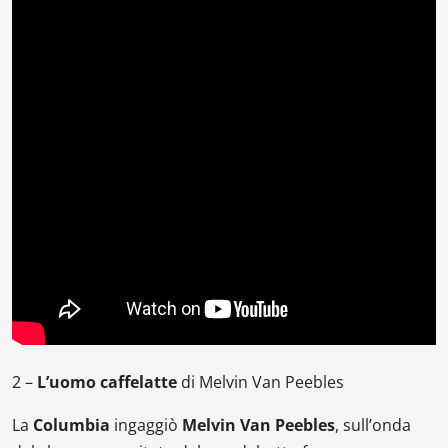
2 –
L’uomo caffelatte
di Melvin Van Peebles
La
Columbia
ingaggiò
Melvin Van Peebles
, sull’onda