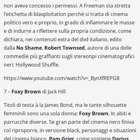
non aveva concesso i permessi. A
Freeman
sta stretta
l’etichetta di
blaxploitation
perché si tratta di cinema
politico vero e proprio, in grado di infiammare le masse
e di indurre a riflettere sulla propria condizione, come
dichiara, nei contenuti extra del dvd italiano, edito
dalla
No Shame
,
Robert Townsed
, autore di una delle
commedie più graffianti sugli stereotipi cinematografici
neri:
Hollywood Shuffle
.
https://www.youtube.com/watch?v=_BynXfREPG8
7 –
Foxy Brown
di
Jack Hill
Titoli di testa
à la James Bond
, ma le tante silhouette
femminili sono una sola donna:
Foxy Brown
. In abiti e
parrucche diverse. Se gran parte del cinema nero finiva
col riproporre, in versione black, personaggi e situazioni
del cinema bianco,
Pam Grier
, come sostiene
Darius