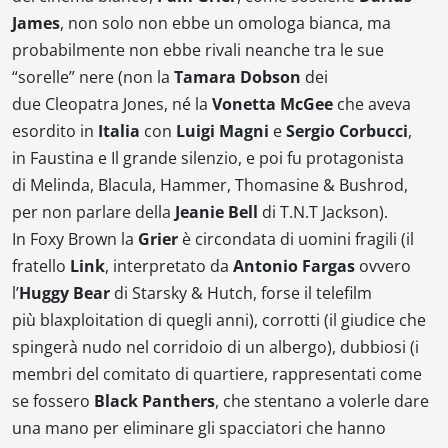
James
, non solo non ebbe un omologa bianca, ma
probabilmente non ebbe rivali neanche tra le sue
“sorelle” nere (non la
Tamara Dobson
dei
due
Cleopatra Jones
, né la
Vonetta McGee
che aveva
esordito in
Italia
con
Luigi Magni
e
Sergio Corbucci
,
in
Faustina
e
Il grande silenzio
, e poi fu protagonista
di
Melinda
,
Blacula
,
Hammer
,
Thomasine & Bushrod
,
per non parlare della
Jeanie Bell
di
T.N.T Jackson
).
In
Foxy Brown
la
Grier
è circondata di uomini fragili (il
fratello
Link
, interpretato da
Antonio Fargas
ovvero
l’
Huggy Bear
di
Starsky & Hutch
, forse il telefilm
più
blaxploitation
di quegli anni), corrotti (il giudice che
spingerà nudo nel corridoio di un albergo), dubbiosi (i
membri del comitato di quartiere, rappresentati come
se fossero
Black Panthers
, che stentano a volerle dare
una mano per eliminare gli spacciatori che hanno