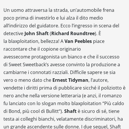
Un uomo attraversa la strada, un’automobile frena
poco prima di investirlo e lui alza il dito medio
all’indirizzo del guidatore. Ecco l’ingresso in scena del
detective
John Shaft
(
Richard Roundtree
). È
la
blaxploitation
, bellezza! A
Van Peebles
piace
raccontare che il copione originario
avessecome protagonista un bianco e che il successo
di
Sweet Sweetback’s
avesse convinto la produzione a
cambiarne i connotati razziali. Difficile sapere se sia
vero o meno dato che
Ernest Tidyman
, l’autore,
vendette i diritti prima di pubblicare sicché il poliziotto è
nero anche nella versione letteraria (e anzi, il romanzo
fu lanciato con lo slogan molto
blaxploitation
“
Più caldo
di Bond
, più cool di Bullitt
“).
Shaft
è sicuro di sé, tiene
testa ai colleghi bianchi, velatamente discriminatori, ha
un grande ascendente sulle donne. I due sequel,
Shaft