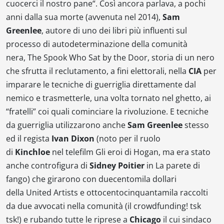
cuocerci il nostro pane
“. Così ancora parlava, a pochi
anni dalla sua morte (avvenuta nel 2014),
Sam
Greenlee
, autore di uno dei libri più influenti sul
processo di autodeterminazione della comunità
nera,
The Spook Who Sat by the Door
, storia di un nero
che sfrutta il reclutamento, a fini elettorali, nella
CIA
per
imparare le tecniche di guerriglia direttamente dal
nemico e trasmetterle, una volta tornato nel ghetto, ai
“fratelli” coi quali cominciare la rivoluzione. E tecniche
da guerriglia utilizzarono anche
Sam Greenlee
stesso
ed il regista
Ivan Dixon
(noto per il ruolo
di
Kinchloe
nel telefilm
Gli eroi di Hogan
, ma era stato
anche controfigura di
Sidney Poitier
in
La parete di
fango
) che girarono con duecentomila dollari
della
United Artists
e ottocentocinquantamila raccolti
da due avvocati nella comunità (il
crowdfunding! tsk
tsk!
) e rubando tutte le riprese a
Chicago
il cui sindaco