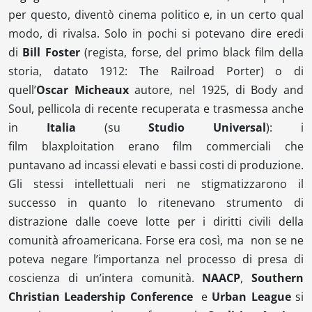
per questo, diventò cinema politico e, in un certo qual
modo, di rivalsa. Solo in pochi si potevano dire eredi
di
Bill Foster
(regista, forse, del primo
black film
della
storia, datato 1912:
The Railroad Porter
) o di
quell’
Oscar Micheaux
autore, nel 1925, di
Body and
Soul
, pellicola di recente recuperata e trasmessa anche
in
Italia
(su
Studio Universal
): i
film
blaxploitation
erano film commerciali che
puntavano ad incassi elevati e bassi costi di produzione.
Gli stessi intellettuali neri ne stigmatizzarono il
successo in quanto lo ritenevano strumento di
distrazione dalle coeve lotte per i diritti civili della
comunità afroamericana. Forse era così, ma non se ne
poteva negare l’importanza nel processo di presa di
coscienza di un’intera comunità.
NAACP
,
Southern
Christian Leadership Conference
e
Urban League
si