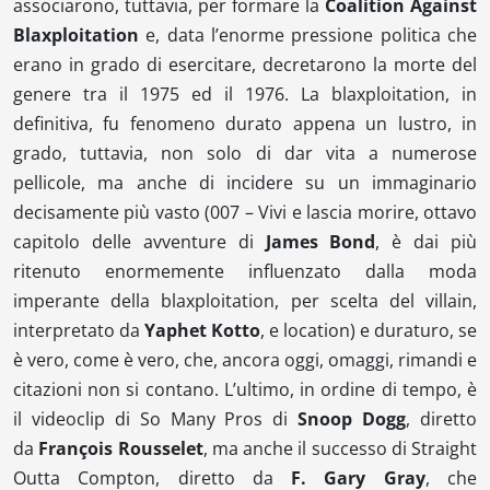
associarono, tuttavia, per formare la
Coalition Against
Blaxploitation
e, data l’enorme pressione politica che
erano in grado di esercitare, decretarono la morte del
genere tra il 1975 ed il 1976. La
blaxploitation
, in
definitiva, fu fenomeno durato appena un lustro, in
grado, tuttavia, non solo di dar vita a numerose
pellicole, ma anche di incidere su un immaginario
decisamente più vasto (
007 – Vivi e lascia morire
, ottavo
capitolo delle avventure di
James
Bond
, è dai più
ritenuto enormemente influenzato dalla moda
imperante della
blaxploitation
, per scelta del
villain
,
interpretato da
Yaphet Kotto
, e
location
) e duraturo, se
è vero, come è vero, che, ancora oggi, omaggi, rimandi e
citazioni non si contano. L’ultimo, in ordine di tempo, è
il videoclip di
So Many Pros
di
Snoop Dogg
, diretto
da
François Rousselet
, ma anche il successo di
Straight
Outta
Compton, diretto da
F. Gary Gray
,
che