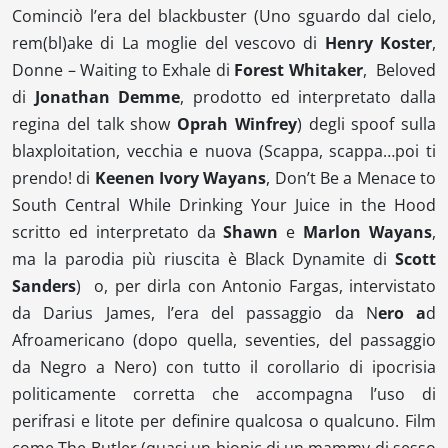
Cominciò l’era del blackbuster (
Uno sguardo dal cielo
,
rem(bl)ake
di
La moglie del vescovo
di
Henry Koster
,
Donne – Waiting to Exhale
di
Forest Whitaker
,
Beloved
di
Jonathan Demme
, prodotto ed interpretato dalla
regina del talk show
Oprah Winfrey
) degli spoof sulla
blaxploitation
, vecchia e nuova (
Scappa, scappa…poi ti
prendo!
di
Keenen Ivory Wayans
,
Don’t Be a Menace to
South Central While Drinking Your Juice in the Hood
scritto ed interpretato da
Shawn
e
Marlon Wayans
,
ma la parodia più riuscita è
Black Dynamite
di
Scott
Sanders
) o, per dirla con Antonio Fargas, intervistato
da Darius James, l’era del passaggio da N
ero a
d
Afroamericano (dopo quella,
seventies
, del passaggio
da Negro a Nero) con tutto il corollario di ipocrisia
politicamente corretta che accompagna l’uso di
perifrasi e litote per definire qualcosa o qualcuno. Film
come
The Butler
(quasi un
biopic
di un
mammy
di sesso