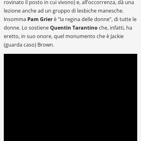
rovinato il posto in cui vivono) e, all’occorrenza, dà una
lezione anche ad un gruppo di lesbiche manesche.
Insomma
Pam Grier
è “la regina delle donne”, di tutte le
donne. Lo sostiene
Quentin Tarantino
che, infatti, ha
eretto, in suo onore, quel monumento che è
Jackie
(
guarda caso)
Brown
.