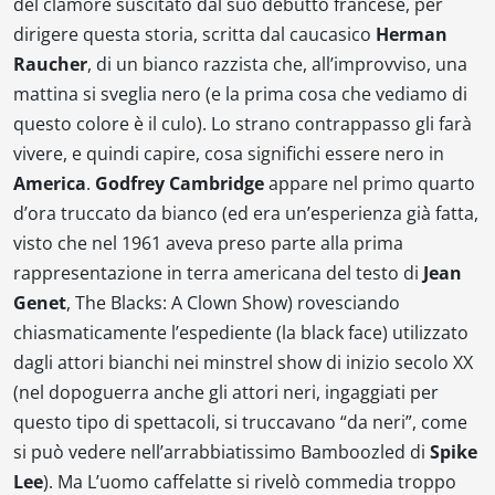
del clamore suscitato dal suo debutto francese, per
dirigere questa storia, scritta dal caucasico
Herman
Raucher
, di un bianco razzista che, all’improvviso, una
mattina si sveglia nero (e la prima cosa che vediamo di
questo colore è il culo). Lo strano contrappasso gli farà
vivere, e quindi capire, cosa significhi essere nero in
America
.
Godfrey Cambridge
appare nel primo quarto
d’ora truccato da bianco (ed era un’esperienza già fatta,
visto che nel 1961 aveva preso parte alla prima
rappresentazione in terra americana del testo di
Jean
Genet
,
The Blacks: A Clown Show
) rovesciando
chiasmaticamente l’espediente (la
black face
) utilizzato
dagli attori bianchi nei
minstrel show
di inizio secolo XX
(nel dopoguerra anche gli attori neri, ingaggiati per
questo tipo di spettacoli, si truccavano “da neri”, come
si può vedere nell’arrabbiatissimo
Bamboozled
di
Spike
Lee
). Ma
L’uomo caffelatte
si rivelò commedia troppo