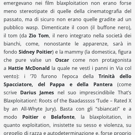
emergevano nei film
blaxploitation
non erano forse
meno stereotipate di quelle della cinematografia del
passato, ma di sicuro non erano quelle gradite ad un
pubblico
wasp
. Dimenticate il
coon
(il buffone nero),
il
tom
(da
Zio Tom
, il nero integrato nella società dei
bianchi, come, nonostante le apparenze, sarà in
fondo
Sidney Poitier
) e la
mammy
(la domestica, figura
che pure valse un
Oscar
come non protagonista
a
Hattie McDonald
la quale ne vestì i panni in
Via col
vento
): i ’70 furono l’epoca della
Trinità dello
Spacciatore, del Pappa e della Pantera
(come
scrive
Darius James
nel suo imprescindibile
That’s
Blaxploitation!: Roots of the Baadasssss ‘Tude – Rated X
by an All-Whyte Jury)
. Basta con gli “sbiancati” e a
modo
Poitier
e
Belafonte
, la
blaxploitation
, in
quanto
exploitation
, insistette su sesso e violenza, su
orgoglio di razza e autodeterminazione e, forse proprio