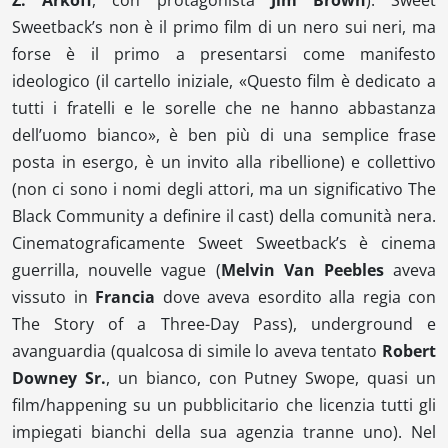
Sweetback’s
non è il primo film di un nero sui neri, ma
forse è il primo a presentarsi come manifesto
ideologico (il cartello iniziale, «
Questo film è dedicato a
tutti i fratelli e le sorelle che ne hanno abbastanza
dell’uomo bianco
», è ben più di una semplice frase
posta in esergo, è un invito alla ribellione) e collettivo
(non ci sono i nomi degli attori, ma un significativo
The
Black Community
a definire il cast) della comunità nera.
Cinematograficamente
Sweet Sweetback’s
è cinema
guerrilla
,
nouvelle vague
(
Melvin Van Peebles
aveva
vissuto in
Francia
dove aveva esordito alla regia con
The Story of a Three-Day Pass
), underground e
avanguardia (qualcosa di simile lo aveva tentato
Robert
Downey Sr.
, un bianco, con
Putney Swope
, quasi un
film/happening su un pubblicitario che licenzia tutti gli
impiegati bianchi della sua agenzia tranne uno). Nel