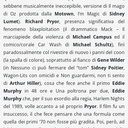
sebbene musicalmente ineccepibile, versione di
Il mago
di Oz
prodotta dalla
Motown
,
I’m Magic
di
Sidney
Lumet
).
Richard Pryor
, presenza significativa del
fenomeno
blaxploitation
(il drammatico
Mack – Il
marciapiede della violenza
di
Michael Campus
ed il
comico/corale
Car Wash
di
Michael Schultz
), finì
paradossalmente col rivestire di nuovo i panni del
coon
(la spalla di colore), soprattutto al fianco di
Gene Wilder
(in
Nessuno ci può fermare
del “
tom
”
Sidney Poitier
,
Wagon-Lits con omicidi
e
Non guardarmi, non ti sento
di
Arthur Hiller
), cosa che fece anche il primo
Eddie
Murphy
in
48 ore
e
Una poltrona per due
,
Eddie
Murphy
che, per il suo esordio alla regia,
Harlem Nights
del 1989, volle accanto a sé proprio
Pryor
. Il film fu un
insuccesso, il che fece pensare che una formula come
quella dei primi ’70 non fosse più gradita. Poi, però, ad