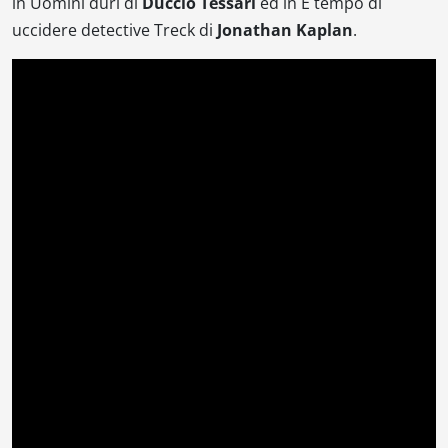
in
Uomini duri
di
Duccio Tessari
ed in
È tempo di
uccidere detective Treck
di
Jonathan Kaplan
.