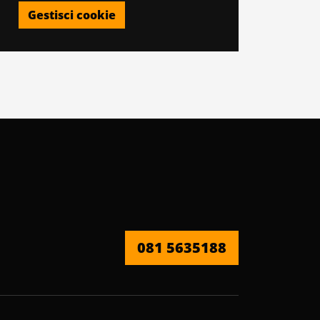
Gestisci cookie
081 5635188