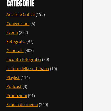
CATEGORIE
Analisi e Critica
(196)
Convenzioni
(5)
Eventi
(222)
Fotografia
(97)
Generale
(403)
Incontri fotografici
(50)
La foto della settimana
(10)
Playlist
(114)
Podcast
(3)
Produzioni
(91)
Scuola di cinema
(240)