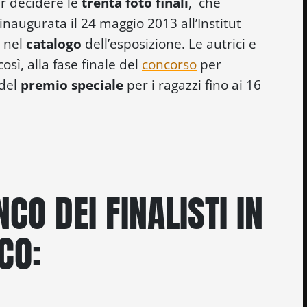
per decidere le
trenta foto finali
, che
inaugurata il 24 maggio 2013 all’Institut
e nel
catalogo
dell’esposizione. Le autrici e
osì, alla fase finale del
concorso
per
del
premio speciale
per i ragazzi fino ai 16
NCO DEI FINALISTI IN
CO: