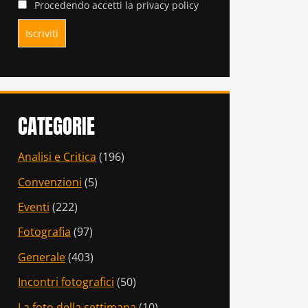
Procedendo accetti la privacy policy
CATEGORIE
Analisi e Critica
(196)
Convenzioni
(5)
Eventi
(222)
Fotografia
(97)
Generale
(403)
Incontri fotografici
(50)
La foto della settimana
(10)