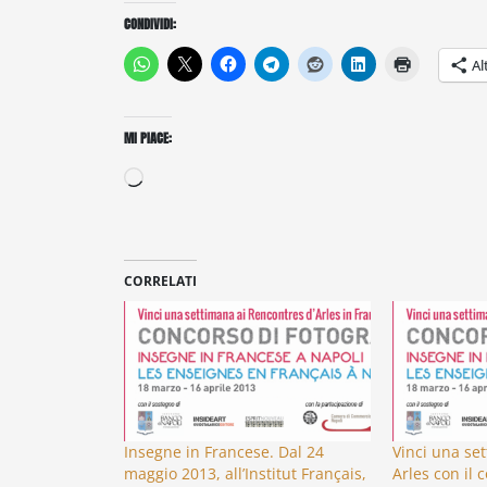
CONDIVIDI:
Al
MI PIACE:
Caricamento
in
corso…
CORRELATI
Insegne in Francese. Dal 24
Vinci una set
maggio 2013, all’Institut Français,
Arles con il 