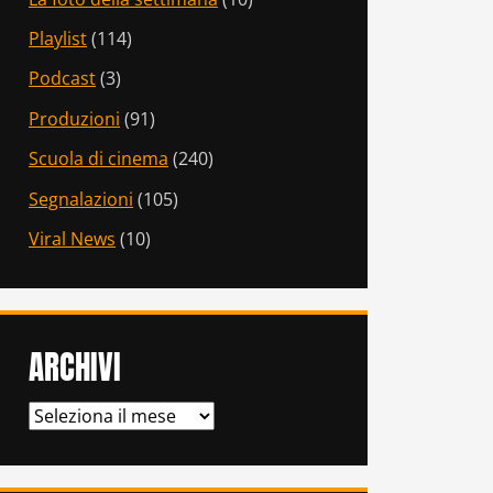
Playlist
(114)
Podcast
(3)
Produzioni
(91)
Scuola di cinema
(240)
Segnalazioni
(105)
Viral News
(10)
ARCHIVI
ARCHIVI