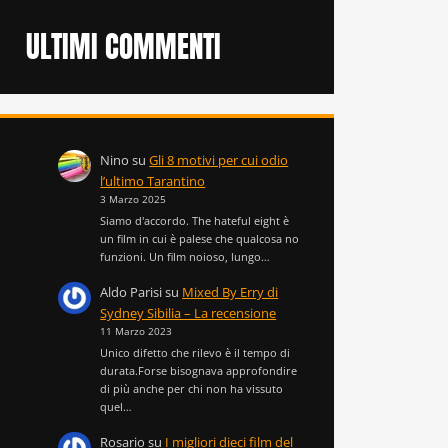
ULTIMI COMMENTI
Nino
su
Gli 8 motivi per cui odio
l’ultimo Tarantino
3 Marzo 2025
Siamo d'accordo. The hateful eight è
un film in cui è palese che qualcosa no
funzioni. Un film noioso, lungo…
Aldo Parisi
su
Mixed By Erry di
Sydney Sibilia – La recensione
11 Marzo 2023
Unico difetto che rilevo è il tempo di
durata.Forse bisognava approfondire
di più anche per chi non ha vissuto
quel…
Rosario
su
I migliori dieci film del