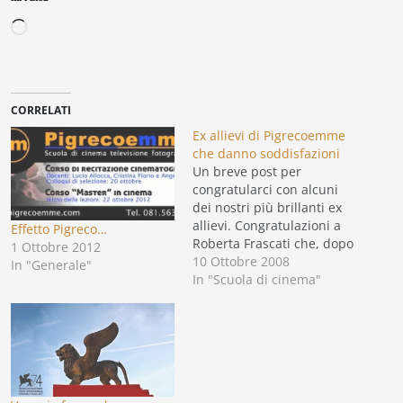
Caricamento
in
corso…
CORRELATI
Ex allievi di Pigrecoemme
che danno soddisfazioni
Un breve post per
congratularci con alcuni
dei nostri più brillanti ex
allievi. Congratulazioni a
Effetto Pigreco…
Roberta Frascati che, dopo
1 Ottobre 2012
aver seguito il corso di
10 Ottobre 2008
In "Generale"
recitazione condotto da
In "Scuola di cinema"
Angelo Serio, determinata
e decisa a fare l'attrice è
stata ammessa con borsa
di studio ai corsi di Carlo
Merlo, ideatore del
metodo…