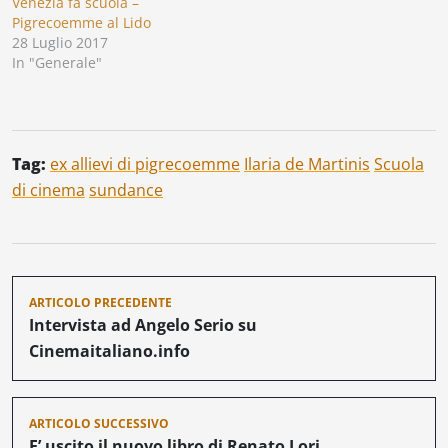
Venezia fa scuola –
Pigrecoemme al Lido
28 Luglio 2017
In "Generale"
Tag:
ex allievi di pigrecoemme
Ilaria de Martinis
Scuola
di cinema
sundance
Navigazione
ARTICOLO PRECEDENTE
articoli
Intervista ad Angelo Serio su
Cinemaitaliano.info
ARTICOLO SUCCESSIVO
E’ uscito il nuovo libro di Renato Lori