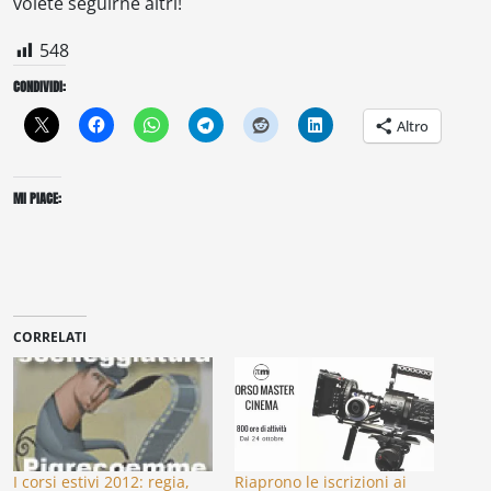
volete seguirne altri!
548
CONDIVIDI:
Altro
MI PIACE:
CORRELATI
I corsi estivi 2012: regia,
Riaprono le iscrizioni ai