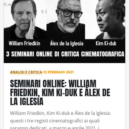
ANALISI E CRITICA
·
12 FEBBRAIO 2021
SEMINARI ONLINE: WILLIAM
FRIEDKIN, KIM KI-DUK E ÁLEX DE
LA IGLESIA
William Friedkin, Kim Ki-duk e Álex de la Iglesia:
questi i tre registi cinematografici ai quali
saranno dedicati, a marzo e aprile 2021, i