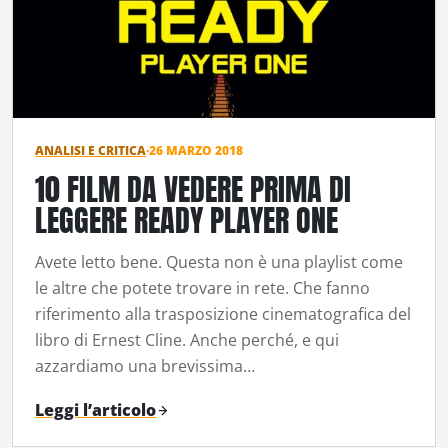
ANALISI E CRITICA
·
26 MARZO 2018
10 FILM DA VEDERE PRIMA DI
LEGGERE READY PLAYER ONE
Avete letto bene. Questa non è una playlist come
le altre che potete trovare in rete. Che fanno
riferimento alla trasposizione cinematografica del
libro di Ernest Cline. Anche perché, e qui
azzardiamo una brevissima…
Leggi l’articolo