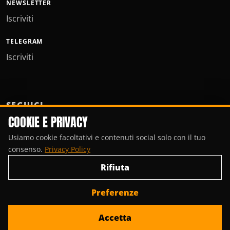
NEWSLETTER
Iscriviti
TELEGRAM
Iscriviti
SEGUICI
COOKIE E PRIVACY
Usiamo cookie facoltativi e contenuti social solo con il tuo
consenso.
Privacy Policy
Rifiuta
Preferenze
© Copyright 2000-2026, Porte Invisibili Media.
Accetta
Privacy Policy
Gestisci cookie
Contattaci