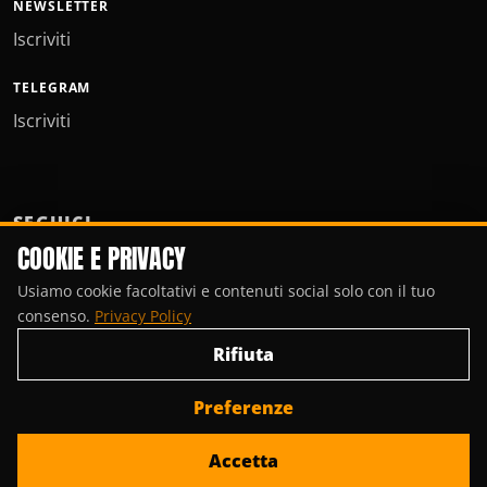
NEWSLETTER
Iscriviti
TELEGRAM
Iscriviti
SEGUICI
COOKIE E PRIVACY
Usiamo cookie facoltativi e contenuti social solo con il tuo
consenso.
Privacy Policy
Rifiuta
Preferenze
© Copyright 2000-2026, Porte Invisibili Media.
Accetta
Privacy Policy
Gestisci cookie
Contattaci