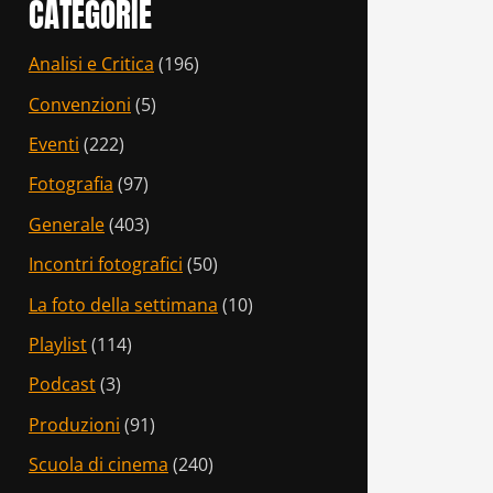
CATEGORIE
Analisi e Critica
(196)
Convenzioni
(5)
Eventi
(222)
Fotografia
(97)
Generale
(403)
Incontri fotografici
(50)
La foto della settimana
(10)
Playlist
(114)
Podcast
(3)
Produzioni
(91)
Scuola di cinema
(240)