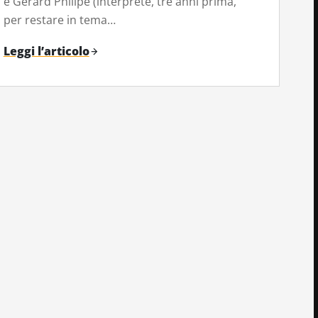
e Gérard Philipe (interprete, tre anni prima,
per restare in tema…
Leggi l’articolo