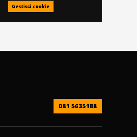
Gestisci cookie
081 5635188