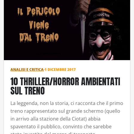
ANALISI E CRITICA
·
1 DICEMBRE 2017
10 THRILLER/HORROR AMBIENTATI
SUL TRENO
La leggenda, non la storia, ci racconta che il primo
treno rappresentato sul grande schermo (quello
in arrivo alla stazione della Ciotat) abbia
spaventato il pubblico, convinto che sarebbe