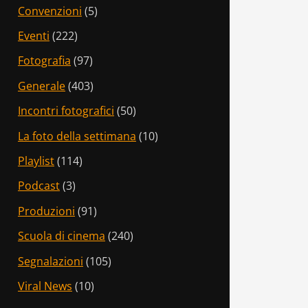
Convenzioni
(5)
Eventi
(222)
Fotografia
(97)
Generale
(403)
Incontri fotografici
(50)
La foto della settimana
(10)
Playlist
(114)
Podcast
(3)
Produzioni
(91)
Scuola di cinema
(240)
Segnalazioni
(105)
Viral News
(10)