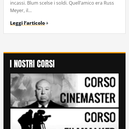
incassi. Blum scelse i soldi. Quell’amico era Russ
Meyer, il…
Leggi l’articolo
I NOSTRI CORSI