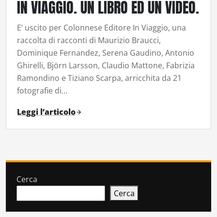
IN VIAGGIO. UN LIBRO ED UN VIDEO.
E’ uscito per Colonnese Editore In Viaggio, una
raccolta di racconti di Maurizio Braucci,
Dominique Fernandez, Serena Gaudino, Antonio
Ghirelli, Björn Larsson, Claudio Mattone, Fabrizia
Ramondino e Tiziano Scarpa, arricchita da 21
fotografie di…
Leggi l’articolo
Cerca
Cerca