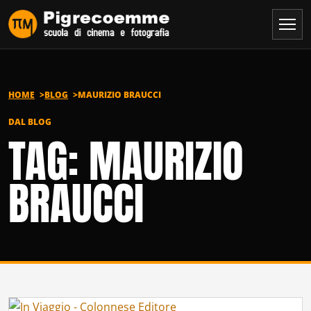
Vai al contenuto
HOME
BLOG
MAURIZIO BRAUCCI
DAL BLOG
TAG: MAURIZIO
BRAUCCI