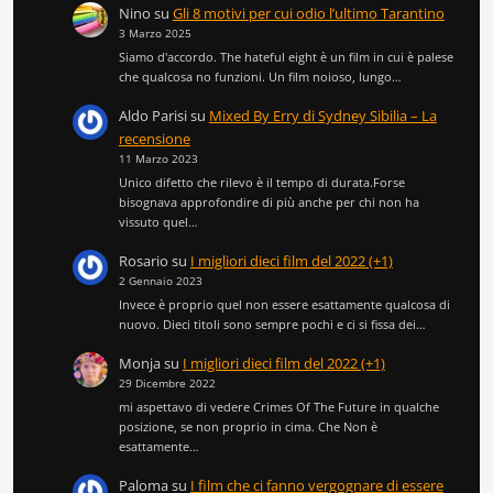
Nino
su
Gli 8 motivi per cui odio l’ultimo Tarantino
3 Marzo 2025
Siamo d'accordo. The hateful eight è un film in cui è palese
che qualcosa no funzioni. Un film noioso, lungo…
Aldo Parisi
su
Mixed By Erry di Sydney Sibilia – La
recensione
11 Marzo 2023
Unico difetto che rilevo è il tempo di durata.Forse
bisognava approfondire di più anche per chi non ha
vissuto quel…
Rosario
su
I migliori dieci film del 2022 (+1)
2 Gennaio 2023
Invece è proprio quel non essere esattamente qualcosa di
nuovo. Dieci titoli sono sempre pochi e ci si fissa dei…
Monja
su
I migliori dieci film del 2022 (+1)
29 Dicembre 2022
mi aspettavo di vedere Crimes Of The Future in qualche
posizione, se non proprio in cima. Che Non è
esattamente…
Paloma
su
I film che ci fanno vergognare di essere