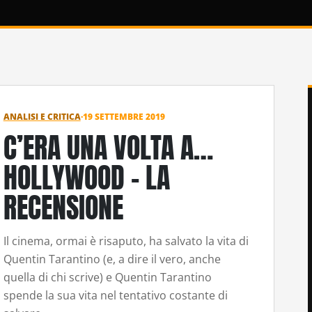
ANALISI E CRITICA
·
19 SETTEMBRE 2019
C’ERA UNA VOLTA A…
HOLLYWOOD – LA
RECENSIONE
Il cinema, ormai è risaputo, ha salvato la vita di
Quentin Tarantino (e, a dire il vero, anche
quella di chi scrive) e Quentin Tarantino
spende la sua vita nel tentativo costante di