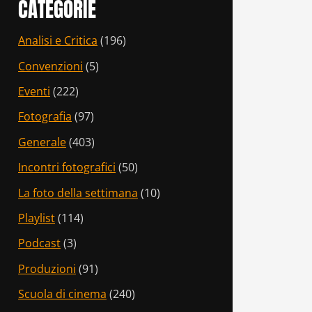
CATEGORIE
Analisi e Critica
(196)
Convenzioni
(5)
Eventi
(222)
Fotografia
(97)
Generale
(403)
Incontri fotografici
(50)
La foto della settimana
(10)
Playlist
(114)
Podcast
(3)
Produzioni
(91)
Scuola di cinema
(240)