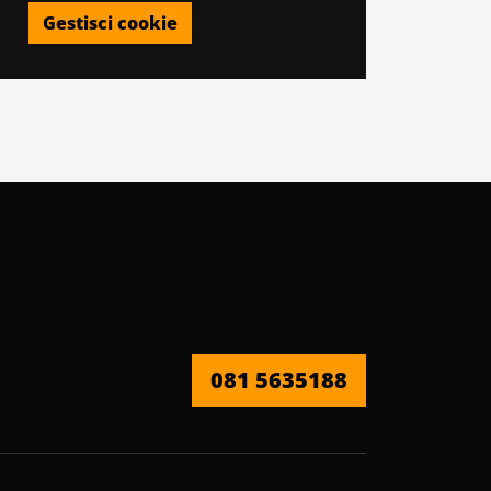
Gestisci cookie
081 5635188