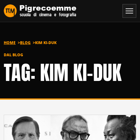
Vai al contenuto
HOME
BLOG
KIM KI-DUK
DAL BLOG
TAG: KIM KI-DUK