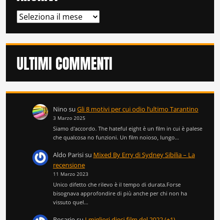
ARCHIVI
ULTIMI COMMENTI
Nino
su
Gli 8 motivi per cui odio l’ultimo Tarantino
3 Marzo 2025
Siamo d'accordo. The hateful eight è un film in cui è palese
che qualcosa no funzioni. Un film noioso, lungo…
Aldo Parisi
su
Mixed By Erry di Sydney Sibilia – La
recensione
11 Marzo 2023
Unico difetto che rilevo è il tempo di durata.Forse
bisognava approfondire di più anche per chi non ha
vissuto quel…
Rosario
su
I migliori dieci film del 2022 (+1)