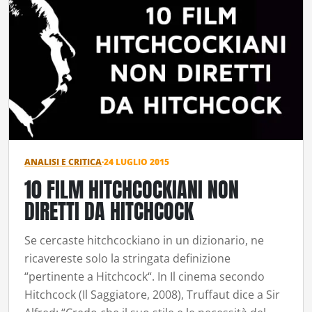
ANALISI E CRITICA
·
24 LUGLIO 2015
10 FILM HITCHCOCKIANI NON
DIRETTI DA HITCHCOCK
Se cercaste hitchcockiano in un dizionario, ne
ricavereste solo la stringata definizione
“pertinente a Hitchcock“. In Il cinema secondo
Hitchcock (Il Saggiatore, 2008), Truffaut dice a Sir