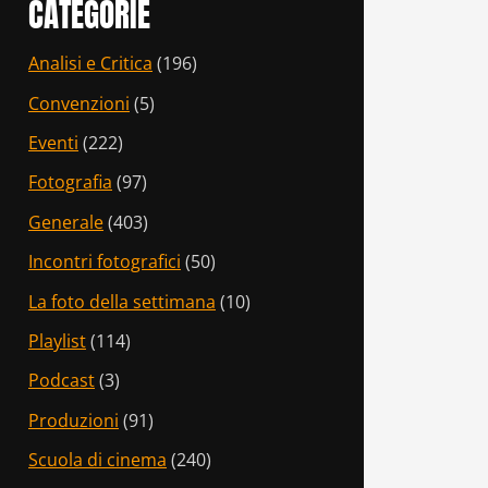
CATEGORIE
Analisi e Critica
(196)
Convenzioni
(5)
Eventi
(222)
Fotografia
(97)
Generale
(403)
Incontri fotografici
(50)
La foto della settimana
(10)
Playlist
(114)
Podcast
(3)
Produzioni
(91)
Scuola di cinema
(240)