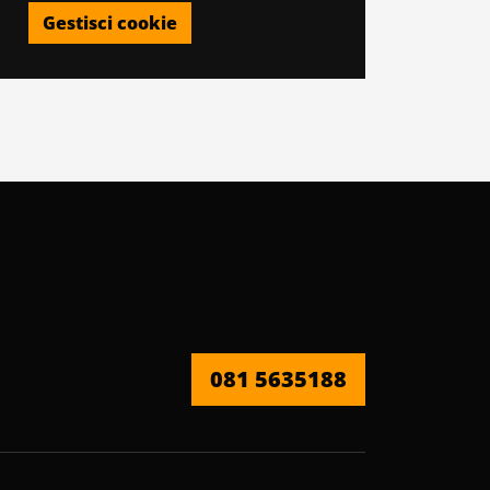
Gestisci cookie
081 5635188