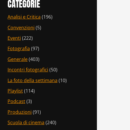
CATEGORIE
Analisi e Critica
(196)
Convenzioni
(5)
Eventi
(222)
Fotografia
(97)
Generale
(403)
Incontri fotografici
(50)
La foto della settimana
(10)
Playlist
(114)
Podcast
(3)
Produzioni
(91)
Scuola di cinema
(240)