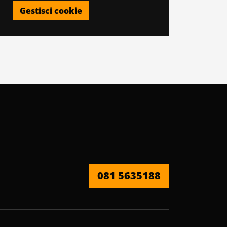
Gestisci cookie
081 5635188