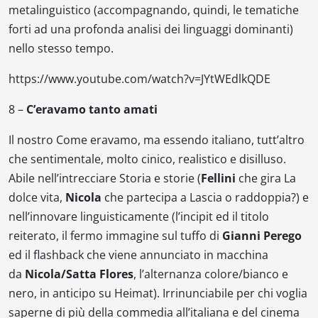
metalinguistico (accompagnando, quindi, le tematiche
forti ad una profonda analisi dei linguaggi dominanti)
nello stesso tempo.
https://www.youtube.com/watch?v=JYtWEdlkQDE
8 –
C’eravamo tanto amati
Il nostro
Come eravamo
, ma essendo italiano, tutt’altro
che sentimentale, molto cinico, realistico e disilluso.
Abile nell’intrecciare Storia e storie (
Fellini
che gira
La
dolce vita
,
Nicola
che partecipa a
Lascia o raddoppia?
) e
nell’innovare linguisticamente (l’incipit ed il titolo
reiterato, il fermo immagine sul tuffo di
Gianni Perego
ed il flashback che viene annunciato in macchina
da
Nicola/Satta Flores
, l’alternanza colore/bianco e
nero, in anticipo su
Heimat
). Irrinunciabile per chi voglia
saperne di più della commedia all’italiana e del cinema