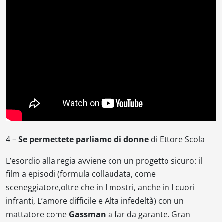
4 –
Se permettete parliamo di donne
di Ettore Scola
L’esordio alla regia avviene con un progetto sicuro: il
film a episodi (formula collaudata, come
sceneggiatore,oltre che in
I mostri
, anche in
I cuori
infranti
,
L’amore difficile
e
Alta infedeltà
) con un
mattatore come
Gassman
a far da garante. Gran