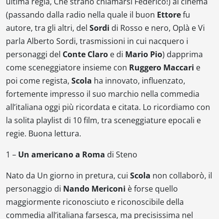
ultima regia,
Che strano chiamarsi Federico
!
) al cinema
(passando dalla radio nella quale il buon
Ettore
fu
autore, tra gli altri, del
Sordi
di
Rosso e nero
,
Oplà
e
Vi
parla Alberto Sordi
, trasmissioni in cui nacquero i
personaggi del
Conte Claro
e di
Mario Pio
) dapprima
come sceneggiatore insieme con
Ruggero Maccari
e
poi come regista,
Scola
ha innovato, influenzato,
fortemente impresso il suo marchio nella commedia
all’italiana oggi più ricordata e citata. Lo ricordiamo con
la solita playlist di 10 film, tra sceneggiature epocali e
regie. Buona lettura.
1 –
Un americano a Roma
di Steno
Nato da
Un giorno in pretura
, cui
Scola
non collaborò, il
personaggio di
Nando Mericoni
è forse quello
maggiormente riconosciuto e riconoscibile della
commedia all’italiana farsesca, ma precisissima nel