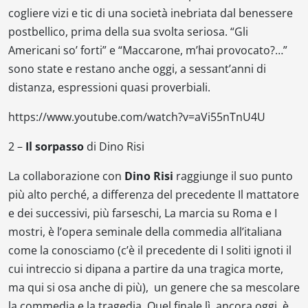
cogliere vizi e tic di una società inebriata dal benessere
postbellico, prima della sua svolta seriosa. “
Gli
Americani so’ forti
” e “
Maccarone, m’hai provocato?
…”
sono state e restano anche oggi, a sessant’anni di
distanza, espressioni quasi proverbiali.
https://www.youtube.com/watch?v=aVi55nTnU4U
2 –
Il sorpasso
di Dino Risi
La collaborazione con
Dino Risi
raggiunge il suo punto
più alto perché, a differenza del precedente
Il mattatore
e dei successivi, più farseschi,
La marcia su Roma
e
I
mostri
, è l’opera seminale della commedia all’italiana
come la conosciamo (c’è il precedente di
I soliti ignoti
il
cui intreccio si dipana a partire da una tragica morte,
ma qui si osa anche di più), un genere che sa mescolare
la commedia e la tragedia. Quel finale lì, ancora oggi, è