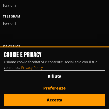
Iscriviti
TELEGRAM
Iscriviti
SEGUICI
COOKIE E PRIVACY
Usiamo cookie facoltativi e contenuti social solo con il tuo
consenso.
Privacy Policy
Rifiuta
Preferenze
© Copyright 2000-2026, Porte Invisibili Media.
Accetta
Privacy Policy
Gestisci cookie
Contattaci