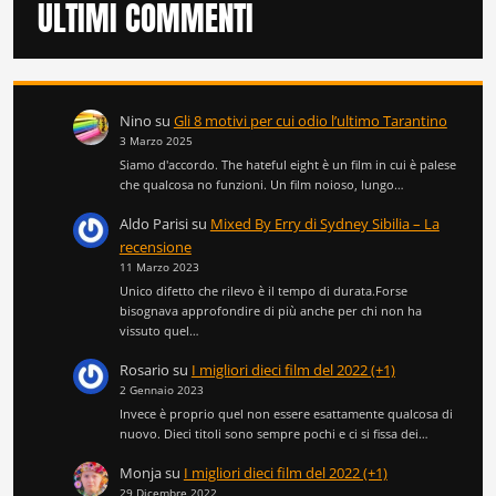
ULTIMI COMMENTI
Nino
su
Gli 8 motivi per cui odio l’ultimo Tarantino
3 Marzo 2025
Siamo d'accordo. The hateful eight è un film in cui è palese
che qualcosa no funzioni. Un film noioso, lungo…
Aldo Parisi
su
Mixed By Erry di Sydney Sibilia – La
recensione
11 Marzo 2023
Unico difetto che rilevo è il tempo di durata.Forse
bisognava approfondire di più anche per chi non ha
vissuto quel…
Rosario
su
I migliori dieci film del 2022 (+1)
2 Gennaio 2023
Invece è proprio quel non essere esattamente qualcosa di
nuovo. Dieci titoli sono sempre pochi e ci si fissa dei…
Monja
su
I migliori dieci film del 2022 (+1)
29 Dicembre 2022