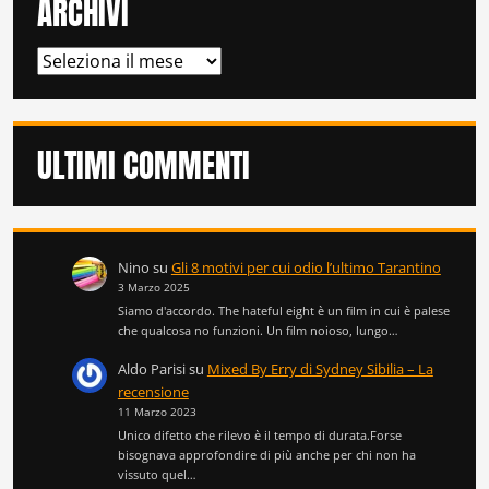
ARCHIVI
ARCHIVI
ULTIMI COMMENTI
Nino
su
Gli 8 motivi per cui odio l’ultimo Tarantino
3 Marzo 2025
Siamo d'accordo. The hateful eight è un film in cui è palese
che qualcosa no funzioni. Un film noioso, lungo…
Aldo Parisi
su
Mixed By Erry di Sydney Sibilia – La
recensione
11 Marzo 2023
Unico difetto che rilevo è il tempo di durata.Forse
bisognava approfondire di più anche per chi non ha
vissuto quel…