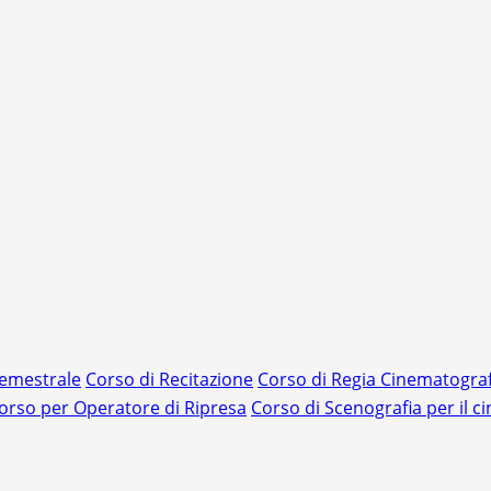
Semestrale
Corso di Recitazione
Corso di Regia Cinematograf
orso per Operatore di Ripresa
Corso di Scenografia per il 