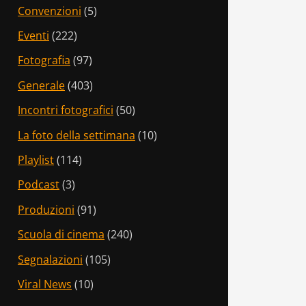
Convenzioni
(5)
Eventi
(222)
Fotografia
(97)
Generale
(403)
Incontri fotografici
(50)
La foto della settimana
(10)
Playlist
(114)
Podcast
(3)
Produzioni
(91)
Scuola di cinema
(240)
Segnalazioni
(105)
Viral News
(10)