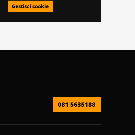
Gestisci cookie
081 5635188