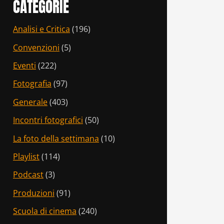
CATEGORIE
Analisi e Critica
(196)
Convenzioni
(5)
Eventi
(222)
Fotografia
(97)
Generale
(403)
Incontri fotografici
(50)
La foto della settimana
(10)
Playlist
(114)
Podcast
(3)
Produzioni
(91)
Scuola di cinema
(240)