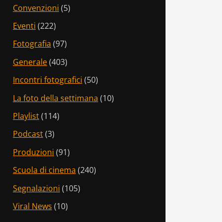
Convenzioni
(5)
Eventi
(222)
Fotografia
(97)
Generale
(403)
Incontri fotografici
(50)
La foto della settimana
(10)
Playlist
(114)
Podcast
(3)
Produzioni
(91)
Scuola di cinema
(240)
Segnalazioni
(105)
Viral News
(10)