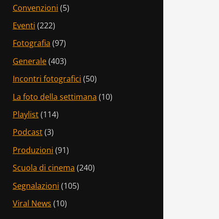
Convenzioni
(5)
Eventi
(222)
Fotografia
(97)
Generale
(403)
Incontri fotografici
(50)
La foto della settimana
(10)
Playlist
(114)
Podcast
(3)
Produzioni
(91)
Scuola di cinema
(240)
Segnalazioni
(105)
Viral News
(10)