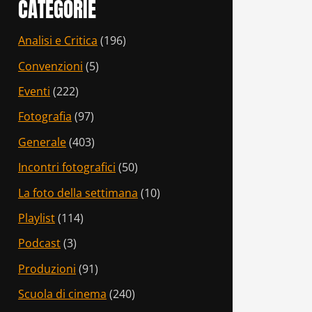
CATEGORIE
Analisi e Critica
(196)
Convenzioni
(5)
Eventi
(222)
Fotografia
(97)
Generale
(403)
Incontri fotografici
(50)
La foto della settimana
(10)
Playlist
(114)
Podcast
(3)
Produzioni
(91)
Scuola di cinema
(240)