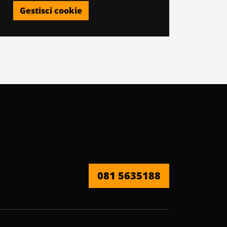
Gestisci cookie
081 5635188