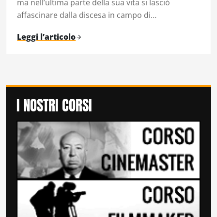
ma nell’ultima parte della sua vita si lasciò
affascinare dalla discesa in campo di…
Leggi l’articolo
I NOSTRI CORSI