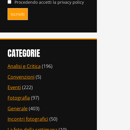
Procedendo accetti la privacy policy
CATEGORIE
Analisi e Critica
(196)
Convenzioni
(5)
Eventi
(222)
Fotografia
(97)
Generale
(403)
Incontri fotografici
(50)
La foto della settimana
(10)