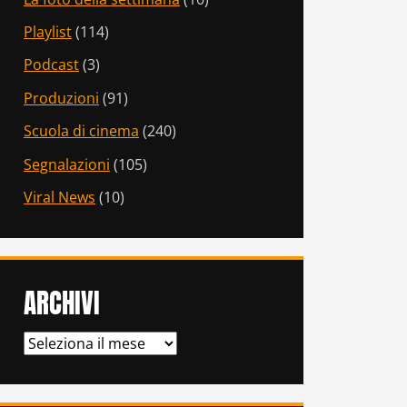
Playlist
(114)
Podcast
(3)
Produzioni
(91)
Scuola di cinema
(240)
Segnalazioni
(105)
Viral News
(10)
ARCHIVI
ARCHIVI