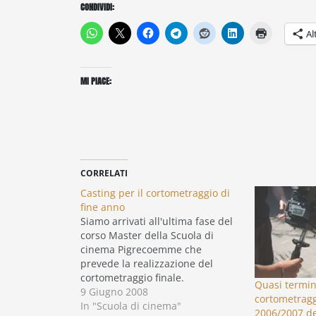
CONDIVIDI:
Al
MI PIACE:
CORRELATI
Casting per il cortometraggio di
fine anno
Siamo arrivati all'ultima fase del
corso Master della Scuola di
cinema Pigrecoemme che
prevede la realizzazione del
cortometraggio finale.
Quasi termin
Quest'anno, la sceneggiatura che
9 Giugno 2008
cortometraggi
è venuta fuori, secondo me, è
In "Scuola di cinema"
2006/2007 de