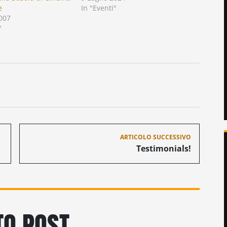
e
In "Eventi"
007
"
ARTICOLO SUCCESSIVO
Testimonials!
O POST