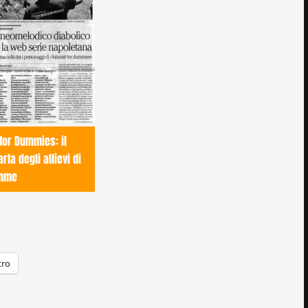
for Dummies: il
rla degli allievi di
mme
tro