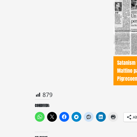
Satanism 
Mattino pa
Pigrecoe
879
CONDIVIDI:
Al