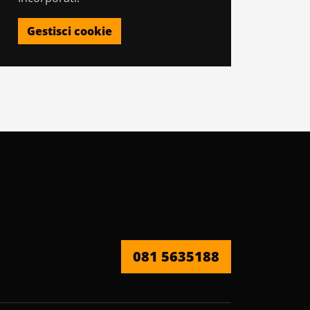
Gestisci cookie
081 5635188