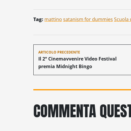
location…
Tag:
mattino
satanism for dummies
Scuola 
Navigazione
ARTICOLO PRECEDENTE
articoli
Il 2° Cinemavvenire Video Festival
premia Midnight Bingo
COMMENTA QUEST