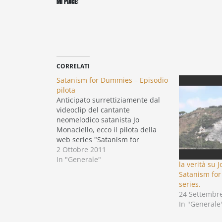
MI PIACE:
CORRELATI
Satanism for Dummies – Episodio
pilota
Anticipato surrettiziamente dal
videoclip del cantante
neomelodico satanista Jo
Monaciello, ecco il pilota della
web series "Satanism for
Dummies", realizzato dagli allievi
2 Ottobre 2011
del corso master 2010/2011 ed
In "Generale"
la verità su 
interpretato dagli allievi del corso
Satanism fo
di recitazione cinematografica.
series.
https://youtu.be/dxwiUv4Fnlo Gli
24 Settembr
allievi hanno curato la
In "Generale
produzione dal soggetto al
montaggio, passando per il