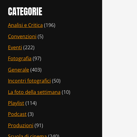
CATEGORIE
Analisi e Critica
(196)
Convenzioni
(5)
Eventi
(222)
Fotografia
(97)
Generale
(403)
Incontri fotografici
(50)
La foto della settimana
(10)
Playlist
(114)
Podcast
(3)
Produzioni
(91)
Scuola di cinema
(240)