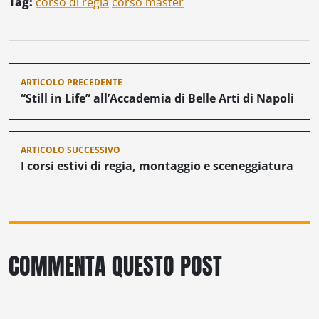
Tag:
corso di regia
corso master
diretto dagli allievi del
corso, tutti alla prima
esperienza, "Filmuto" è un
piccolo…
Navigazione
ARTICOLO PRECEDENTE
articoli
“Still in Life” all’Accademia di Belle Arti di Napoli
ARTICOLO SUCCESSIVO
I corsi estivi di regia, montaggio e sceneggiatura
COMMENTA QUESTO POST