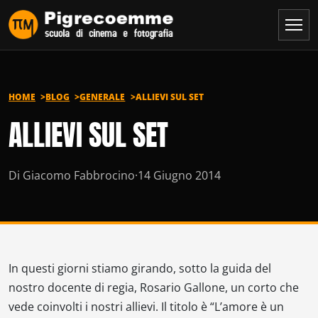
Vai al contenuto
HOME
BLOG
GENERALE
ALLIEVI SUL SET
ALLIEVI SUL SET
Di Giacomo Fabbrocino
·
14 Giugno 2014
In questi giorni stiamo girando, sotto la guida del
nostro docente di regia, Rosario Gallone, un corto che
vede coinvolti i nostri allievi. Il titolo è “L’amore è un