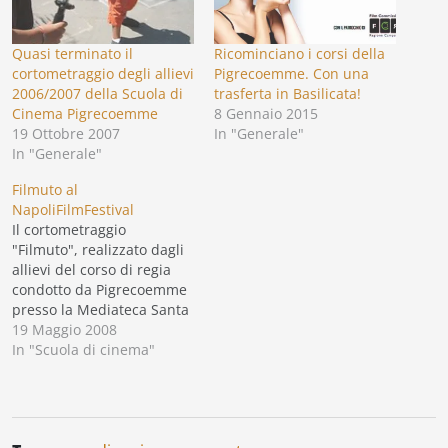
Quasi terminato il
Ricominciano i corsi della
cortometraggio degli allievi
Pigrecoemme. Con una
2006/2007 della Scuola di
trasferta in Basilicata!
Cinema Pigrecoemme
8 Gennaio 2015
19 Ottobre 2007
In "Generale"
In "Generale"
Filmuto al
NapoliFilmFestival
Il cortometraggio
"Filmuto", realizzato dagli
allievi del corso di regia
condotto da Pigrecoemme
presso la Mediateca Santa
Sofia del Comune di
19 Maggio 2008
Napoli, è stato selezionato
In "Scuola di cinema"
per il concorso Schermo
Napoli Corti 2008 del
NapoliFilmFestival.
Interamente scritto e