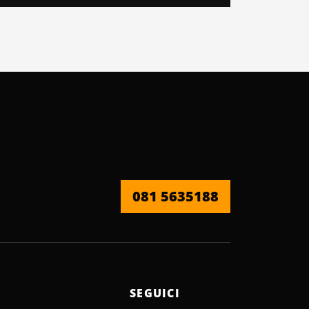
081 5635188
SEGUICI