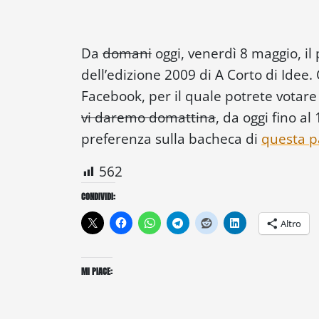
Da
domani
oggi, venerdì 8 maggio, il 
dell’edizione 2009 di A Corto di Idee.
Facebook, per il quale potrete votare 
vi daremo domattina
, da oggi fino a
preferenza sulla bacheca di
questa p
562
CONDIVIDI:
Altro
MI PIACE: