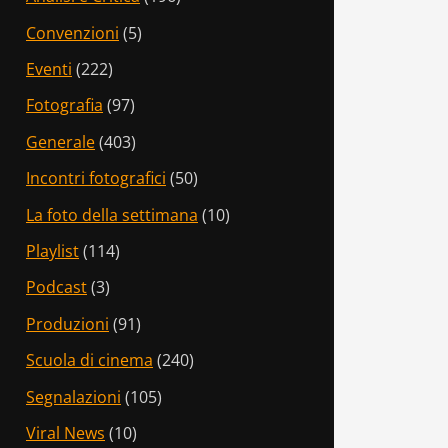
Convenzioni
(5)
Eventi
(222)
Fotografia
(97)
Generale
(403)
Incontri fotografici
(50)
La foto della settimana
(10)
Playlist
(114)
Podcast
(3)
Produzioni
(91)
Scuola di cinema
(240)
Segnalazioni
(105)
Viral News
(10)