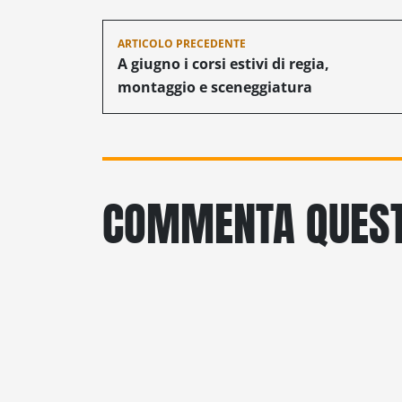
Navigazione
ARTICOLO PRECEDENTE
articoli
A giugno i corsi estivi di regia,
montaggio e sceneggiatura
COMMENTA QUEST