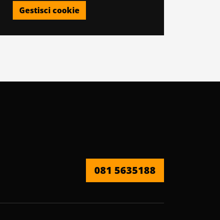
Gestisci cookie
081 5635188