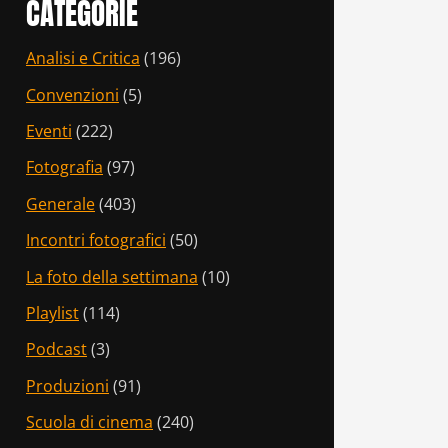
CATEGORIE
Analisi e Critica
(196)
Convenzioni
(5)
Eventi
(222)
Fotografia
(97)
Generale
(403)
Incontri fotografici
(50)
La foto della settimana
(10)
Playlist
(114)
Podcast
(3)
Produzioni
(91)
Scuola di cinema
(240)