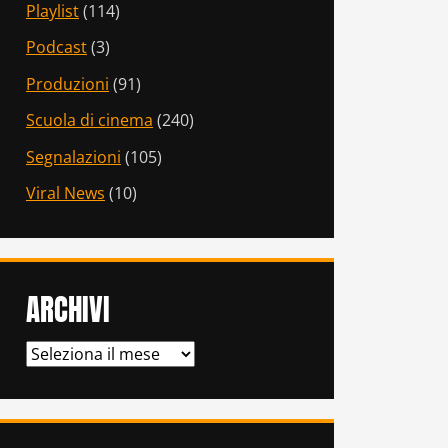
Playlist
(114)
Podcast
(3)
Produzioni
(91)
Scuola di cinema
(240)
Segnalazioni
(105)
Viral News
(10)
ARCHIVI
ARCHIVI