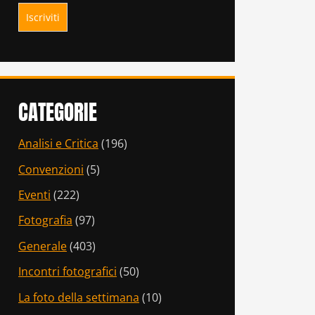
CATEGORIE
Analisi e Critica
(196)
Convenzioni
(5)
Eventi
(222)
Fotografia
(97)
Generale
(403)
Incontri fotografici
(50)
La foto della settimana
(10)