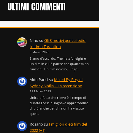
ULTIMI COMMENTI
Nino
su
Gli 8 motivi per cui odio
l’ultimo Tarantino
3 Marzo 2025
Siamo d'accordo. The hateful eight è
un film in cui è palese che qualcosa no
funzioni. Un film noioso, lungo…
Aldo Parisi
su
Mixed By Erry di
Sydney Sibilia – La recensione
11 Marzo 2023
Unico difetto che rilevo è il tempo di
durata.Forse bisognava approfondire
di più anche per chi non ha vissuto
quel…
Rosario
su
I migliori dieci film del
2022 (+1)