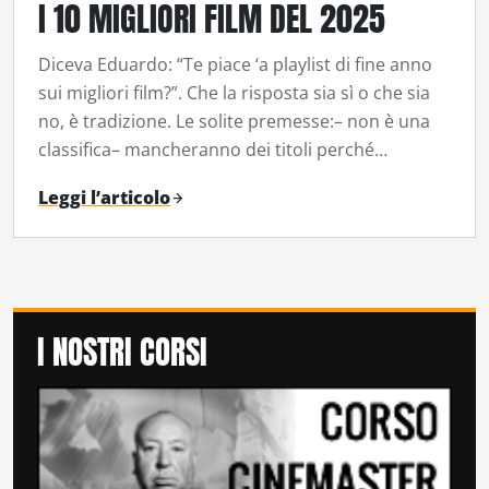
I 10 MIGLIORI FILM DEL 2025
Diceva Eduardo: “Te piace ‘a playlist di fine anno
sui migliori film?”. Che la risposta sia sì o che sia
no, è tradizione. Le solite premesse:– non è una
classifica– mancheranno dei titoli perché…
Leggi l’articolo
I NOSTRI CORSI