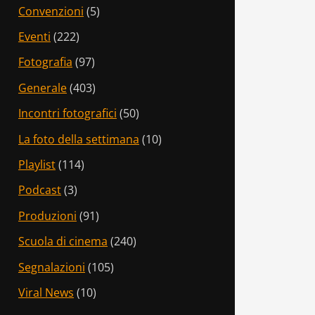
Convenzioni
(5)
Eventi
(222)
Fotografia
(97)
Generale
(403)
Incontri fotografici
(50)
La foto della settimana
(10)
Playlist
(114)
Podcast
(3)
Produzioni
(91)
Scuola di cinema
(240)
Segnalazioni
(105)
Viral News
(10)