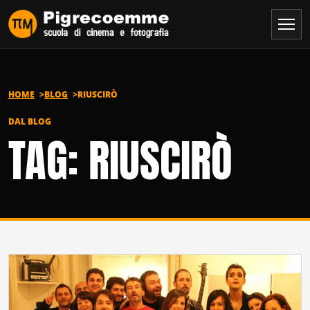
Vai al contenuto
HOME
BLOG
RIUSCIRÒ
DAL BLOG
TAG: RIUSCIRÒ