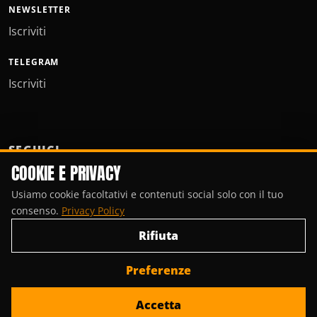
NEWSLETTER
Iscriviti
TELEGRAM
Iscriviti
SEGUICI
COOKIE E PRIVACY
Usiamo cookie facoltativi e contenuti social solo con il tuo
consenso.
Privacy Policy
Rifiuta
Preferenze
© Copyright 2000-2026, Porte Invisibili Media.
Accetta
Privacy Policy
Gestisci cookie
Contattaci