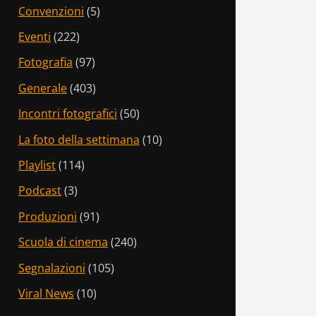
Convenzioni
(5)
Eventi
(222)
Fotografia
(97)
Generale
(403)
Incontri fotografici
(50)
La foto della settimana
(10)
Playlist
(114)
Podcast
(3)
Produzioni
(91)
Scuola di cinema
(240)
Segnalazioni
(105)
Viral News
(10)