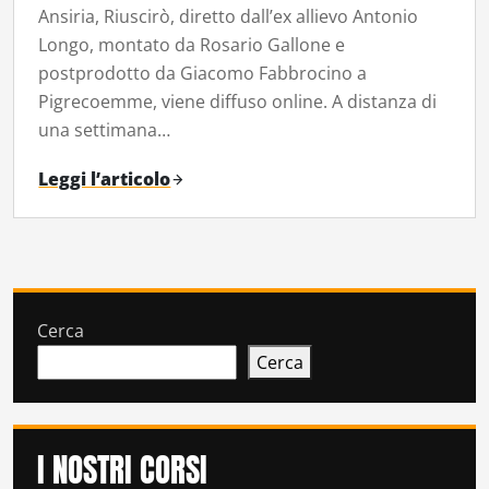
Ansiria, Riuscirò, diretto dall’ex allievo Antonio
Longo, montato da Rosario Gallone e
postprodotto da Giacomo Fabbrocino a
Pigrecoemme, viene diffuso online. A distanza di
una settimana…
Leggi l’articolo
Cerca
Cerca
I NOSTRI CORSI