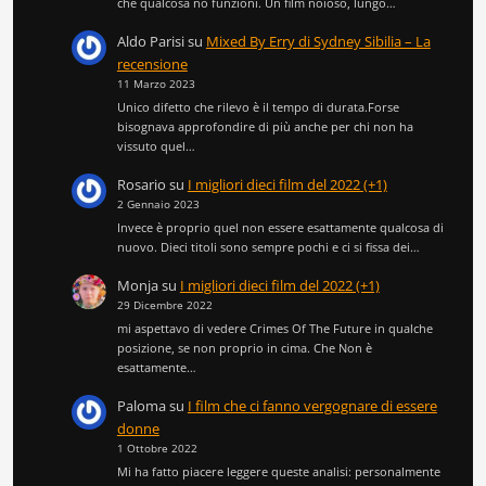
che qualcosa no funzioni. Un film noioso, lungo…
Aldo Parisi
su
Mixed By Erry di Sydney Sibilia – La
recensione
11 Marzo 2023
Unico difetto che rilevo è il tempo di durata.Forse
bisognava approfondire di più anche per chi non ha
vissuto quel…
Rosario
su
I migliori dieci film del 2022 (+1)
2 Gennaio 2023
Invece è proprio quel non essere esattamente qualcosa di
nuovo. Dieci titoli sono sempre pochi e ci si fissa dei…
Monja
su
I migliori dieci film del 2022 (+1)
29 Dicembre 2022
mi aspettavo di vedere Crimes Of The Future in qualche
posizione, se non proprio in cima. Che Non è
esattamente…
Paloma
su
I film che ci fanno vergognare di essere
donne
1 Ottobre 2022
Mi ha fatto piacere leggere queste analisi: personalmente