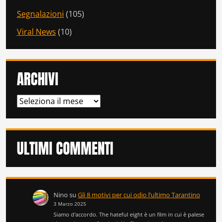
Segnalazioni
(105)
Viral News
(10)
ARCHIVI
ARCHIVI
ULTIMI COMMENTI
Nino
su
Gli 8 motivi per cui odio l’ultimo Tarantino
3 Marzo 2025
Siamo d'accordo. The hateful eight è un film in cui è palese