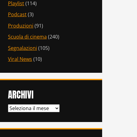
Playlist
(114)
Podcast
(3)
Produzioni
(91)
Scuola di cinema
(240)
Segnalazioni
(105)
Viral News
(10)
ARCHIVI
ARCHIVI