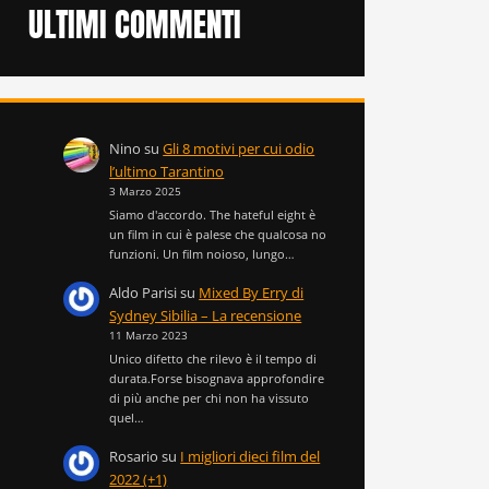
ULTIMI COMMENTI
Nino
su
Gli 8 motivi per cui odio
l’ultimo Tarantino
3 Marzo 2025
Siamo d'accordo. The hateful eight è
un film in cui è palese che qualcosa no
funzioni. Un film noioso, lungo…
Aldo Parisi
su
Mixed By Erry di
Sydney Sibilia – La recensione
11 Marzo 2023
Unico difetto che rilevo è il tempo di
durata.Forse bisognava approfondire
di più anche per chi non ha vissuto
quel…
Rosario
su
I migliori dieci film del
2022 (+1)