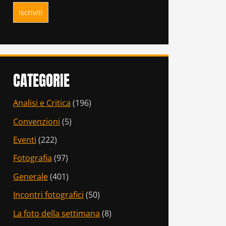
CATEGORIE
Analisi e Critica
(196)
Convenzioni
(5)
Eventi
(222)
Fotografia
(97)
Generale
(401)
Incontri fotografici
(50)
La foto della settimana
(8)