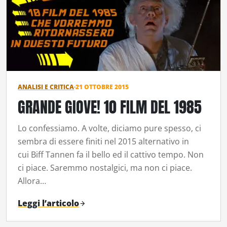
ANALISI E CRITICA
·
21 OTTOBRE 2015
GRANDE GIOVE! 10 FILM DEL 1985
Lo confessiamo. A volte, diciamo pure spesso, ci
sembra di essere finiti nel 2015 alternativo in
cui Biff Tannen fa il bello ed il cattivo tempo. Non
ci piace. Saremmo nostalgici, ma non ci piace.
Allora…
Leggi l’articolo