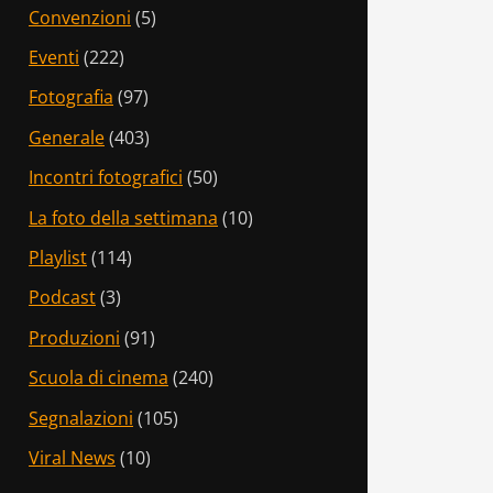
Convenzioni
(5)
Eventi
(222)
Fotografia
(97)
Generale
(403)
Incontri fotografici
(50)
La foto della settimana
(10)
Playlist
(114)
Podcast
(3)
Produzioni
(91)
Scuola di cinema
(240)
Segnalazioni
(105)
Viral News
(10)